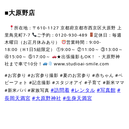
■大原野店
所在地：〒610-1127 京都府京都市西京区大原野 上
里鳥見町7-7
ご予約：0120-930-489
定休日：毎週
木曜日（お正月休みあり）
営業時間：9:00-
18:00（※1日5組限定） ①9:00～ ②11:00～ ③13:00～
④15:00～ ⑤17:00～
★出張撮影もOK！ ・大原野神
社まで車で10分！
www.studioai-smile.com
#お宮参り #お宮参り撮影 #夏のお宮参り #赤ちゃん #ベ
ビーフォト #記念撮影 #スタジオアイ #子育て #新米ママ
#訪問着
#レンタル
#写真館
#
#新米パパ #家族写真
長岡天満宮
#大原野神社
#生身天満宮