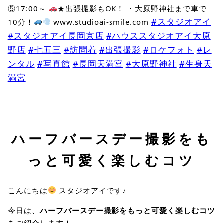
⑤17:00～
★出張撮影もOK！ ・大原野神社まで車で
#スタジオアイ
10分！
www.studioai-smile.com
#スタジオアイ長岡京店
#ハウススタジオアイ大原
野店
#七五三
#訪問着
#出張撮影
#ロケフォト
#レ
ンタル
#写真館
#長岡天満宮
#大原野神社
#生身天
満宮
ハーフバースデー撮影をも
っと可愛く楽しむコツ
こんにちは
スタジオアイです♪
今日は、
ハーフバースデー撮影をもっと可愛く楽しむコツ
をご紹介します！