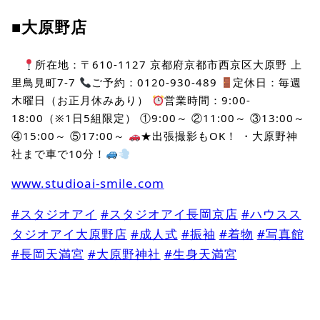
■大原野店
所在地：〒610-1127 京都府京都市西京区大原野 上
里鳥見町7-7
ご予約：0120-930-489
定休日：毎週
木曜日（お正月休みあり）
営業時間：9:00-
18:00（※1日5組限定） ①9:00～ ②11:00～ ③13:00～
④15:00～ ⑤17:00～
★出張撮影もOK！ ・大原野神
社まで車で10分！
www.studioai-smile.com
#スタジオアイ
#スタジオアイ長岡京店
#ハウスス
タジオアイ大原野店
#成人式
#振袖
#着物
#写真館
#長岡天満宮
#大原野神社
#生身天満宮