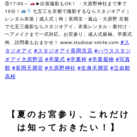
⑤17:00～
★出張撮影もOK！ ・大原野神社まで車で
10分！
七五三を京都で撮影するならスタジオアイ｜
レンタル衣装｜成人式｜袴｜長岡京・嵐山・大原野 京都
で七五三撮影ならスタジオアイ。衣装レンタル・着付け・
ヘアメイクまで一式対応。お宮参り、成人式振袖、卒業式
#ス
袴、訪問着もおまかせ！ www.studioai-smile.com
タジオアイ
#スタジオアイ長岡京店
#ハウススタジ
オアイ大原野店
#卒業式
#卒業袴
#卒業着物
#写真
館
#長岡天満宮
#大原野神社
#生身天満宮
#立命館
高校
【夏のお宮参り、これだけ
は知っておきたい！】