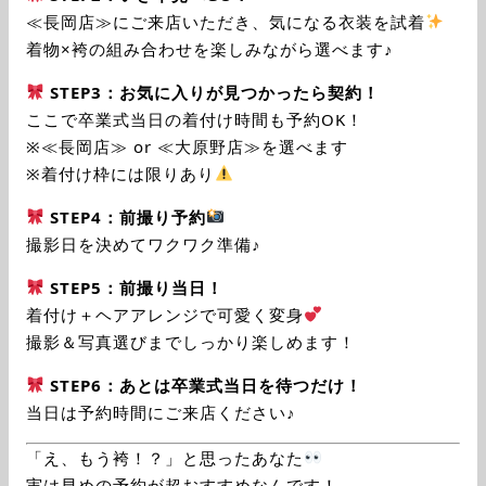
≪長岡店≫にご来店いただき、気になる衣装を試着
着物×袴の組み合わせを楽しみながら選べます♪
STEP3：お気に入りが見つかったら契約！
ここで卒業式当日の着付け時間も予約OK！
※≪長岡店≫ or ≪大原野店≫を選べます
※着付け枠には限りあり
STEP4：前撮り予約
撮影日を決めてワクワク準備♪
STEP5：前撮り当日！
着付け＋ヘアアレンジで可愛く変身
撮影＆写真選びまでしっかり楽しめます！
STEP6：あとは卒業式当日を待つだけ！
当日は予約時間にご来店ください♪
「え、もう袴！？」と思ったあなた
実は早めの予約が超おすすめなんです！