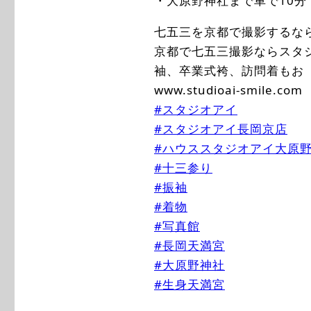
・大原野神社まで車で10分
七五三を京都で撮影するな
京都で七五三撮影ならスタ
袖、卒業式袴、訪問着もお
www.studioai-smile.com
#スタジオアイ
#スタジオアイ長岡京店
#ハウススタジオアイ大原
#十三参り
#振袖
#着物
#写真館
#長岡天満宮
#大原野神社
#生身天満宮