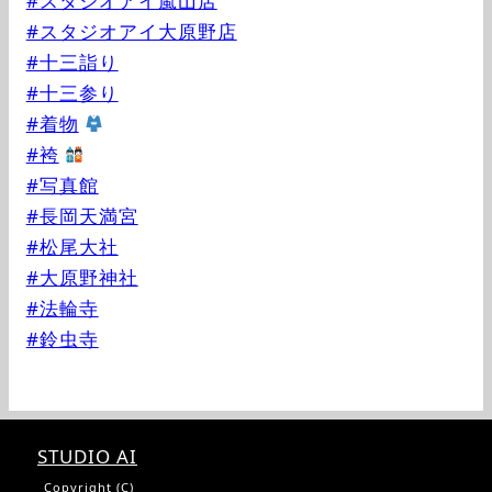
#スタジオアイ嵐山店
#スタジオアイ大原野店
#十三詣り
#十三参り
#着物
#袴
#写真館
#長岡天満宮
#松尾大社
#大原野神社
#法輪寺
#鈴虫寺
STUDIO AI
Copyright (C)