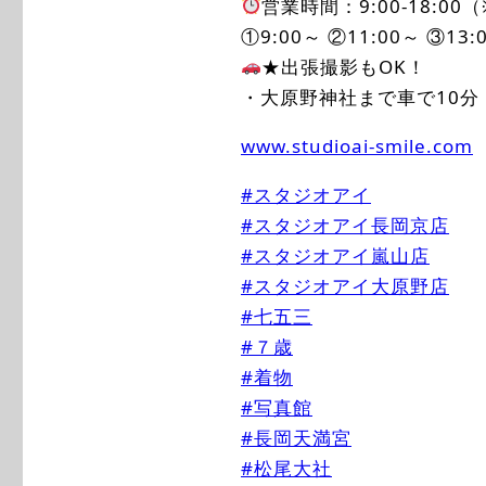
営業時間：9:00-18:00
①9:00～ ②11:00～ ③13:
★出張撮影もOK！
・大原野神社まで車で10分
www.studioai-smile.com
#スタジオアイ
#スタジオアイ長岡京店
#スタジオアイ嵐山店
#スタジオアイ大原野店
#七五三
#７歳
#着物
#写真館
#長岡天満宮
#松尾大社