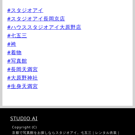
#スタジオアイ
#スタジオアイ長岡京店
#ハウススタジオアイ大原野店
#七五三
#袴
#着物
#写真館
#長岡天満宮
#大原野神社
#生身天満宮
STUDIO AI
Copyright (C)
京都で写真館をお探しならスタジオアイ。七五三｜レンタル衣装｜