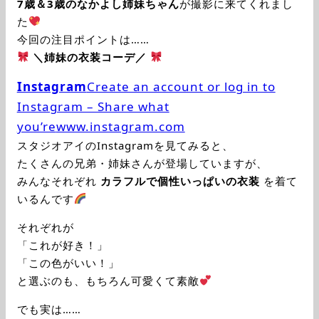
7歳＆3歳のなかよし姉妹ちゃん
が撮影に来てくれまし
た
今回の注目ポイントは……
＼姉妹の衣装コーデ／
Instagram
Create an account or log in to
Instagram – Share what
you’re
www.instagram.com
スタジオアイのInstagramを見てみると、
たくさんの兄弟・姉妹さんが登場していますが、
みんなそれぞれ
カラフルで個性いっぱいの衣装
を着て
いるんです
それぞれが
「これが好き！」
「この色がいい！」
と選ぶのも、もちろん可愛くて素敵
でも実は……