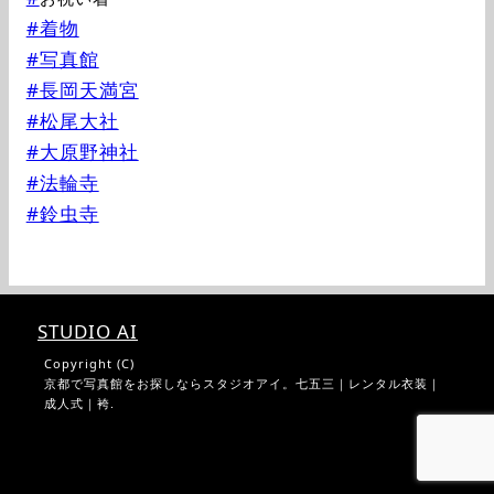
#着物
#写真館
#長岡天満宮
#松尾大社
#大原野神社
#法輪寺
#鈴虫寺
STUDIO AI
Copyright (C)
京都で写真館をお探しならスタジオアイ。七五三｜レンタル衣装｜
成人式｜袴.