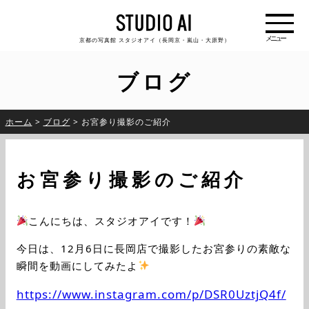
京都の写真館 スタジオアイ（長岡京・嵐山・大原野）
ブログ
ホーム
>
ブログ
>
お宮参り撮影のご紹介
お宮参り撮影のご紹介
こんにちは、スタジオアイです！
今日は、12月6日に長岡店で撮影したお宮参りの素敵な
瞬間を動画にしてみたよ
https://www.instagram.com/p/DSR0UztjQ4f/