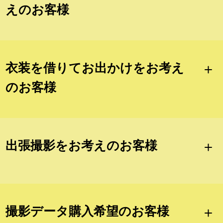
えのお客様
衣装を借りてお出かけをお考え
のお客様
出張撮影をお考えのお客様
撮影データ購入希望のお客様