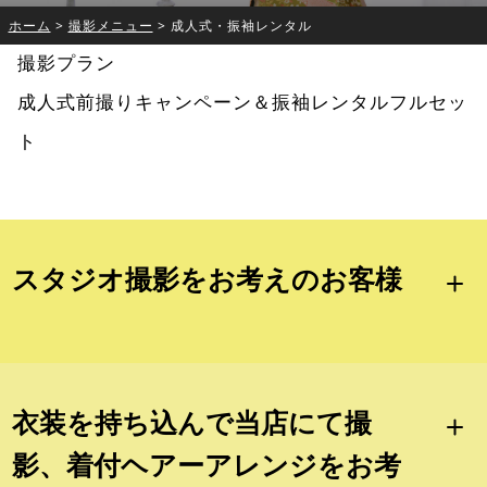
ホーム
>
撮影メニュー
>
成人式・振袖レンタル
撮影プラン
成人式前撮りキャンペーン＆振袖レンタルフルセッ
ト
スタジオ撮影をお考えのお客様
衣装を持ち込んで当店にて撮
影、着付ヘアーアレンジをお考