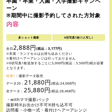
卒園・卒業・入園・入学撮影キャンペ
ーン
※期間中に撮影予約してされた方対象
内容
多ショット撮影
6切写真1枚(1人写し)
2,888円
全日
(税込：3,177円)
※衣裳・ランドセルはお持ち込みください
※着付けヘアーアレンジは行っておりません
※6切写真1枚追加するごとに5,000円(税込：5,500円)税が必要
となります。
特典1
：
撮影データ販売
21,880円
データ20：
(税込:24,068円)
25,880円
全データ：
(税込:28,468円)
・withママ撮影パック
撮影時※お出かけ不可※持ち込不可
訪問着・小物一式・着付けヘアーアレンジ