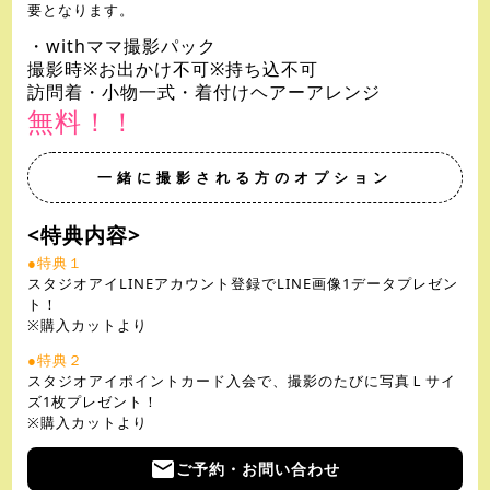
要となります。
・withママ撮影パック
撮影時※お出かけ不可※持ち込不可
訪問着・小物一式・着付けヘアーアレンジ
無料！！
一緒に撮影される方のオプション
<特典内容>
●特典１
スタジオアイLINEアカウント登録でLINE画像1データプレゼン
ト！
※購入カットより
●特典２
スタジオアイポイントカード入会で、撮影のたびに写真Ｌサイ
ズ1枚プレゼント！
※購入カットより
email
ご予約・お問い合わせ