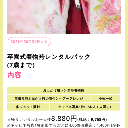
2026年08月31日まで
卒園式着物袴レンタルパック
(7歳まで)
内容
お出かけ用レンタル着物袴
前撮り時お出かけ時の着付けヘアーアレンジ
小物一式
多ショット撮影
キャビネ写真1枚(ご本人１人写し)
8,880円
日帰りレンタルお一人様
(税込：9,768円)
※キャビネ写真1枚追加するごとに4,000円(税込：4,400円)が必