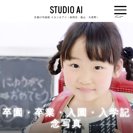
京都の写真館 スタジオアイ（長岡京・嵐山・大原野）
卒園・卒業・入園・入学記
念写真